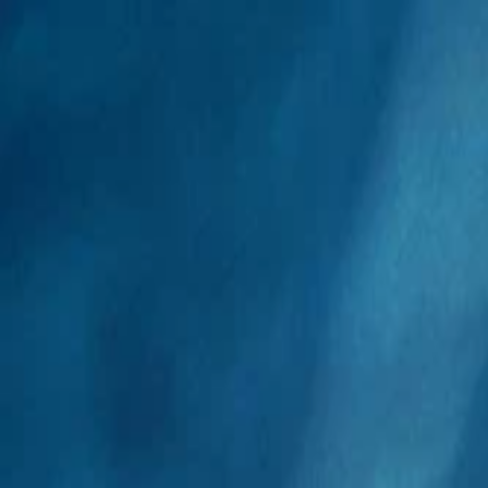
NicheTagFilm
TOPページ
ニッチなタグで映画を発掘