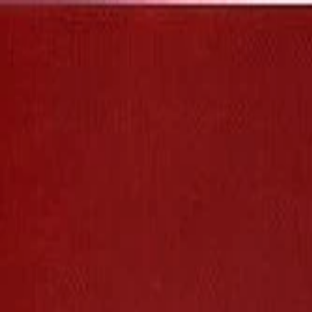
NicheTagFilm
TOPページ
ニッチなタグで映画を発掘