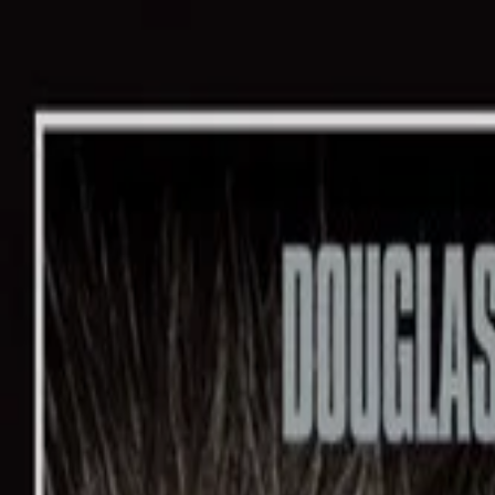
NicheTagFilm
TOPページ
ニッチなタグで映画を発掘