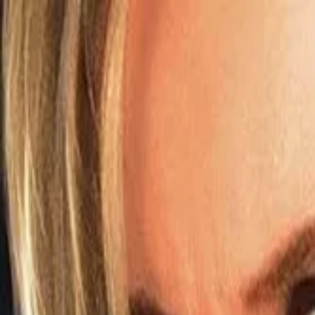
NicheTagFilm
TOPページ
ニッチなタグで映画を発掘