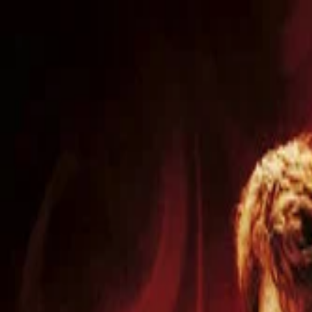
NicheTagFilm
TOPページ
ニッチなタグで映画を発掘