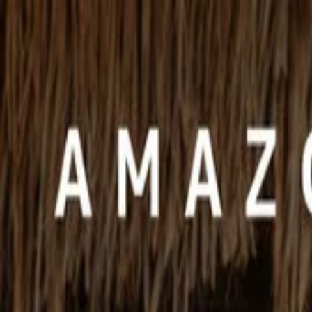
NicheTagFilm
TOPページ
ニッチなタグで映画を発掘