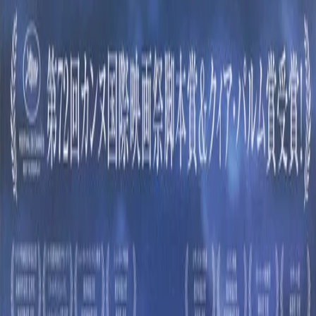
このサイトについて