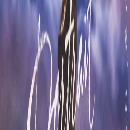
使い方
NicheTagFilm
TOPページ
ニッチなタグで映画を発掘