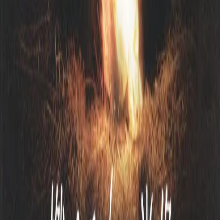
Noémie Merlant、アデル・エネル、Luàna Bajrami、ヴァレリ
ア・ゴリノ、Christel Baras
#
ニッチなタグ
読み込み中...
+ タグを追加
どんなタグをつければいい？
あらすじ
画家のマリアンヌはブルターニュの貴婦人から、娘のエロイ