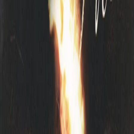
燃ゆる女の肖像
燃ゆる女の肖像
Portrait de la jeune fille en feu
／
2019