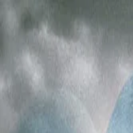
NicheTagFilm
TOPページ
ニッチなタグで映画を発掘