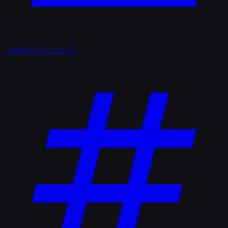
このサイトについて