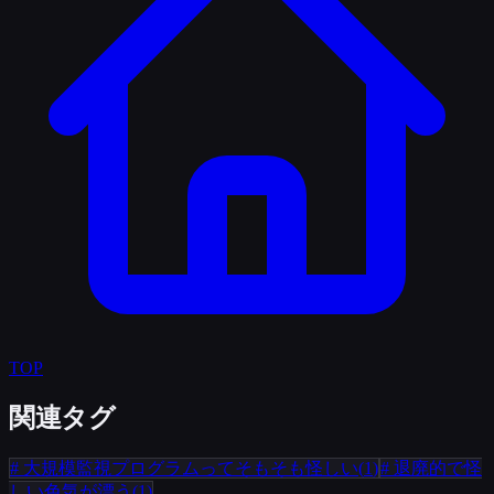
TOP
関連タグ
#
大規模監視プログラムってそもそも怪しい
(
1
)
#
退廃的で怪
しい色気が漂う
(
1
)