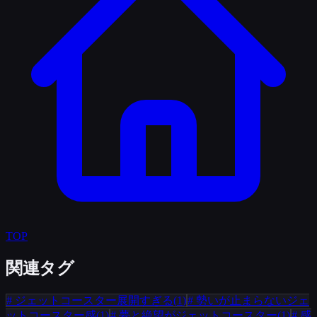
TOP
関連タグ
#
ジェットコースター展開すぎる
(
1
)
#
勢いが止まらないジェ
ットコースター感
(
1
)
#
夢と絶望がジェットコースター
(
1
)
#
感