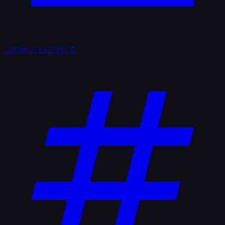
このサイトについて