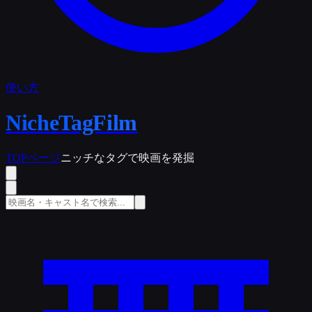
使い方
NicheTagFilm
TOPページ
ニッチなタグで映画を発掘